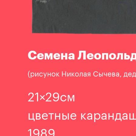
Семена Леополь
(рисунок Николая Сычева, де
21×29см
цветные каранда
1989