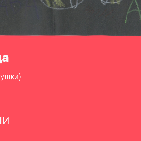
да
душки)
ши