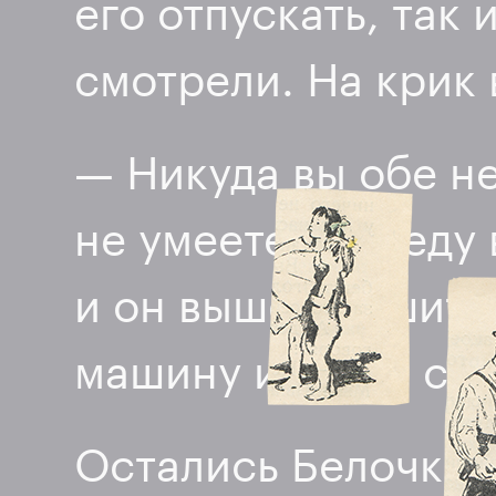
его отпускать, так 
смотрели. На крик 
— Никуда вы обе не
не умеете, я поеду
и он вышел решител
машину и уехал с м
Остались Белочка 