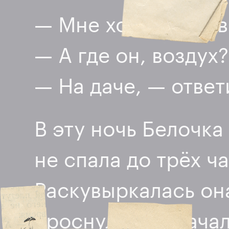
— Мне хочется на в
— А где он, воздух
— На даче, — отве
В эту ночь Белочка
не спала до трёх ч
Раскувыркалась она
проснулись и начал