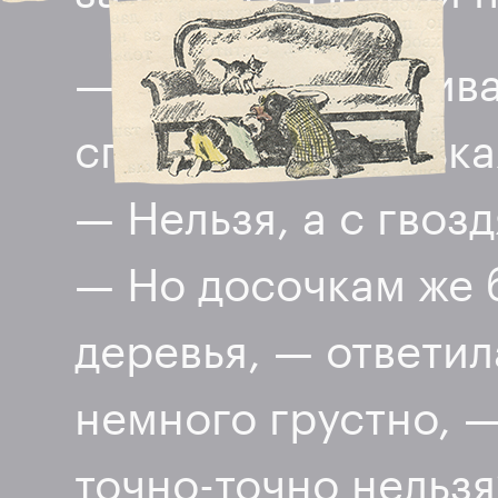
— А можно прибива
спросила маленька
— Нельзя, а с гвоз
— Но досочкам же 
деревья, — ответил
немного грустно, —
точно-точно
нельзя