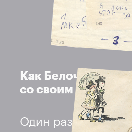
Как Белочка и Там
со своим папой да
Один раз Тамарочк