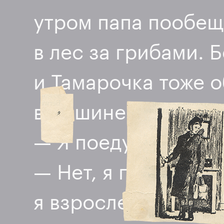
утром папа пообещ
в лес за грибами. 
и Тамарочка тоже о
в машине было толь
— Я поеду, — сказа
— Нет, я поеду, от
я взрослее! А нас с