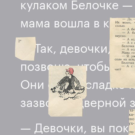
кулаком Белочке — 
мама вошла в комн
— Так, девочки, дав
позвоню, чтобы за
Они очень сладко п
зазвонил дверной 
— Девочки, вы пока