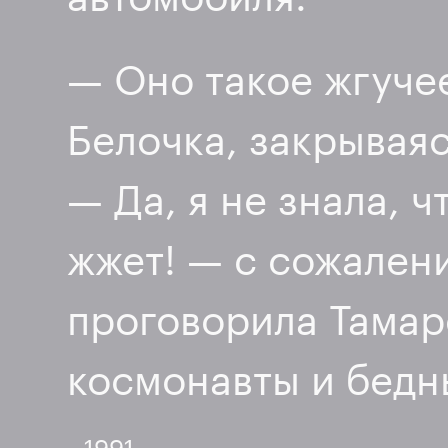
— Оно такое жгуче
Белочка, закрываяс
— Да, я не знала, 
жжет! — с сожален
проговорила Тамар
космонавты и бедн
~ 1991